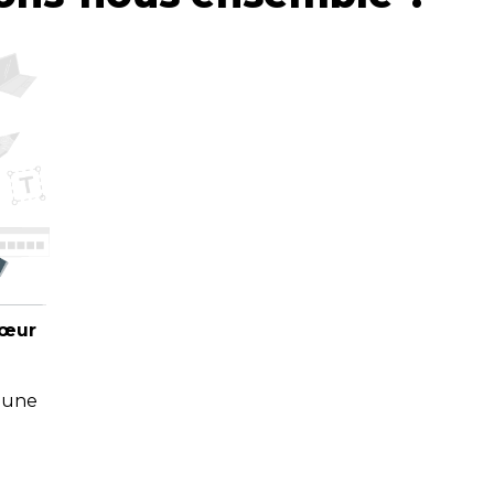
cœur
 une