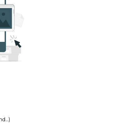
d...)